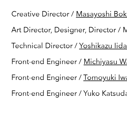
Creative Director
/
Masayoshi Bo
Art Director, Designer, Director
/
Technical Director
/
Yoshikazu Iida
Front-end Engineer
/
Michiyasu 
Front-end Engineer
/
Tomoyuki Iw
Front-end Engineer
/
Yuko Katsud