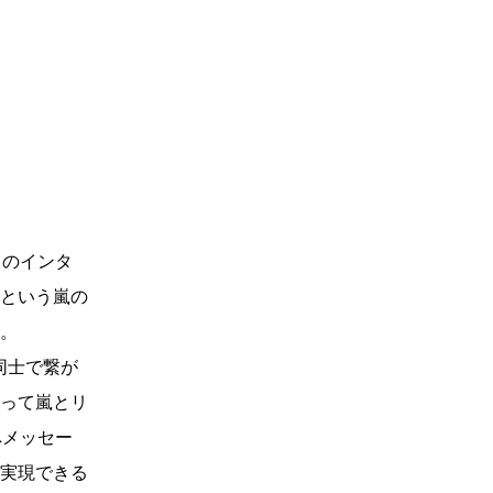
1」のインタ
という嵐の
。
同士で繋が
使って嵐とリ
へメッセー
実現できる