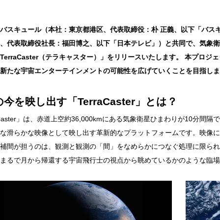
バスキュール（本社：東京都港区、代表取締役：朴 正義、以下「バス
、代表取締役社長：福田博之、以下「日本テレビ」）と共同で、気象衛
TerraCaster（テラキャスター）」をリリースいたします。 本プ
新たな宇宙エンターテインメントの可能性を広げていくことを目指しま
今を映し出す「TerraCaster」とは？
raCaster」は、赤道上空約36,000kmにある気象衛星ひまわりが10
な滑らかな映像として映し出す革新的なプラットフォームです。映像に
補間が担うのは、観測と観測の「間」をなめらかにつなぐ処理に限られ
まるで月から帰還する宇宙飛行士の視点から眺めているかのような臨場