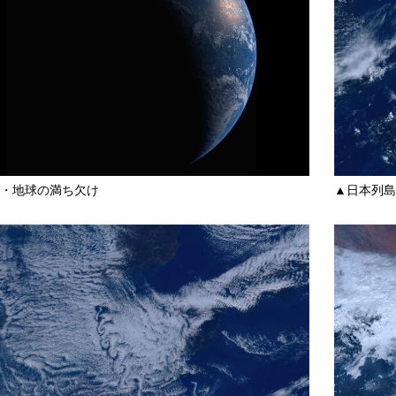
・地球の満ち欠け
▲日本列島