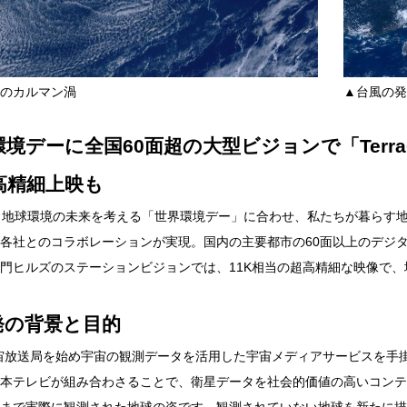
のカルマン渦
▲台風の発
境デーに全国60面超の大型ビジョンで「TerraC
高精細上映も
、地球環境の未来を考える「世界環境デー」に合わせ、私たちが暮らす地球を
各社とのコラボレーションが実現。国内の主要都市の60面以上のデジタルサイ
門ヒルズのステーションビジョンでは、11K相当の超高精細な映像で
開発の背景と目的
宇宙放送局を始め宇宙の観測データを活用した宇宙メディアサービスを
本テレビが組み合わさることで、衛星データを社会的価値の高いコンテンツへ