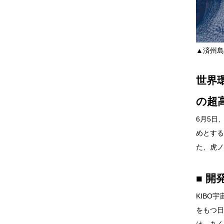
▲済州島
世界環
の超
6月5日
めとする
た、虎ノ
■ 
KIBO
をもつ日