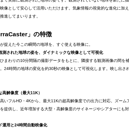
まで実際に観測された地球の姿です。観測されていない地球を新たに描
映像として安心して活用いただけます。気象情報の視覚的な進化に加え、
推進してまいります。
rraCaster」の特徴
が捉えた今この瞬間の地球を、すぐ使える映像に。
観測された地球の姿を、ダイナミックな映像として可視化
ひまわりの10分間隔の撮影データをもとに、隣接する観測画像の間を
。24時間の地球の変化を約30秒の映像として可視化します。映し出さ
な高解像度（最大11K）
高いフルHD・4Kから、最大11Kの超高解像度での出力に対応。ズー
を提供し、近年増加する大型・高解像度のサイネージやシアターにも対
ド運用と24時間自動映像化