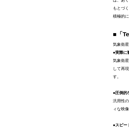
は、あく
もとづく
積極的に
■「Te
気象衛星
●実際に
気象衛星
して再現
す。
●圧倒的
汎用性の
ィな映像
●スピー