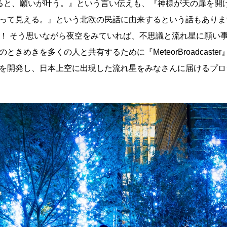
ると、願いが叶う。』という言い伝えも、『神様が天の扉を開
って見える。』という北欧の民話に由来するという話もありま
てる！ そう思いながら夜空をみていれば、不思議と流れ星に願い
きめきを多くの人と共有するために『MeteorBroadcaste
を開発し、日本上空に出現した流れ星をみなさんに届けるプロ