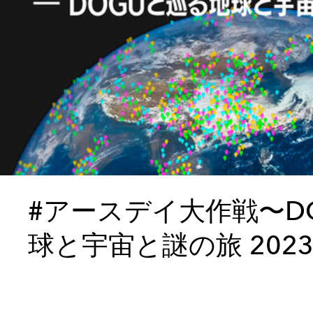
#アースデイ大作戦〜D
球と宇宙と謎の旅 202