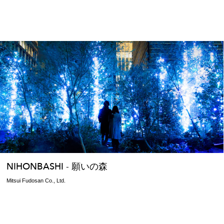
NIHONBASHI - 願いの森
Mitsui Fudosan Co., Ltd.