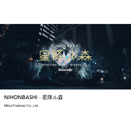
NIHONBASHI - 星降ル森
Mitsui Fudosan Co., Ltd.